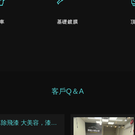
車
基礎鍍膜
客戶Q＆A
 全車除飛漆 大美容，漆面